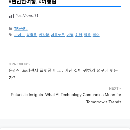
#편안한여행, #여행팁
Post Views:
71
카
TRAVEL
테
태
가이드
,
경험을
,
번잡함
,
여유로운
,
여행
,
위한
,
탈출
,
필수
고
그
리
온라인 프리랜서 플랫폼 비교 : 어떤 것이 귀하의 요구에 맞는
가?
Futuristic Insights: What AI Technology Companies Mean for
Tomorrow’s Trends