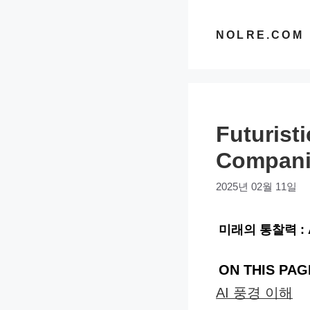
컨
텐
NOLRE.COM
츠
로
건
너
Futurist
뛰
기
Compani
2025년 02월 11일
미래의 통찰력 :
ON THIS PAG
AI 풍경 이해