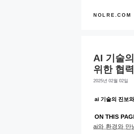
컨
텐
NOLRE.COM
츠
로
건
너
AI 기술
뛰
기
위한 협
2025년 02월 02일
ai 기술의 진보
ON THIS PAG
ai와 환경와 만