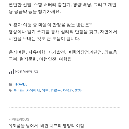
편안한 신발, 소형 배터리 충전기, 경량 배낭, 그리고 개인
용 응급약 등을 챙겨가세요.
5. 혼자 여행 중 마음의 안정을 찾는 방법은?
명상이나 일기 쓰기를 통해 심리적 안정을 찾고, 자연에서
시간을 보내는 것도 큰 도움이 됩니다.
혼자여행, 자유여행, 자기발견, 여행의장점과단점, 외로움
극복, 현지문화, 여행안전, 여행팁
Post Views:
62
카
TRAVEL
테
태
떠나는
,
사이에서
,
여행
,
외로움
,
자유와
,
혼자
고
그
리
유제품을 넘어서: 비건 치즈의 영양적 이점