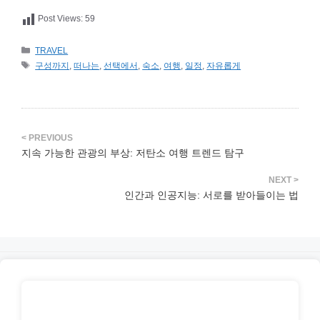
Post Views:
59
카
TRAVEL
테
태
구성까지
,
떠나는
,
선택에서
,
숙소
,
여행
,
일정
,
자유롭게
고
그
리
지속 가능한 관광의 부상: 저탄소 여행 트렌드 탐구
인간과 인공지능: 서로를 받아들이는 법