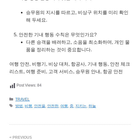
승무원의 지시를 따르고, 비상구 위치를 미리 확인
해 두세요.
안전한 기내 행동 수칙은 무엇인가요?
다른 승객을 배려하고, 소음을 최소화하며, 개인 물
품을 정리하는 것이 중요합니다.
여행 안전, 비행기, 비상 대처, 항공사, 기내 행동, 안전 체크
리스트, 여행 준비, 고객 서비스, 승무원 안내, 항공 안전
Post Views:
84
카
TRAVEL
테
태
방법
,
비행
,
안전을
,
안전한
,
여행
,
중
,
지키는
,
하늘
고
그
리