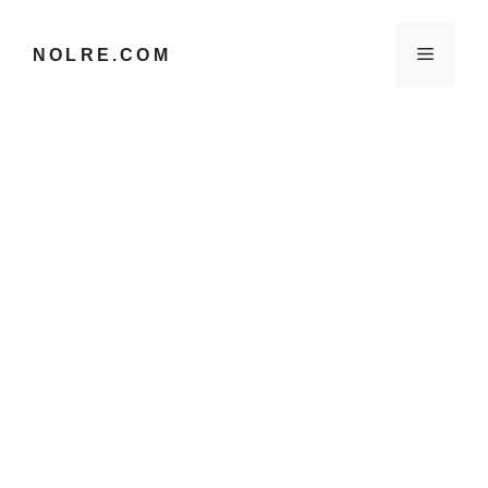
컨
텐
메
NOLRE.COM
츠
로
건
뉴
너
뛰
기