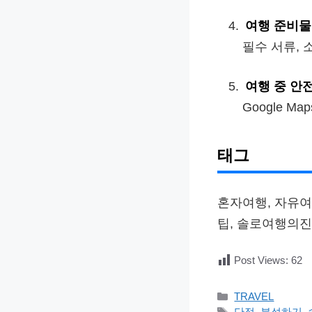
여행 준비물
필수 서류, 
여행 중 안
Google M
태그
혼자여행, 자유여
팁, 솔로여행의
Post Views:
62
카
TRAVEL
테
태
단점
,
분석하기
,