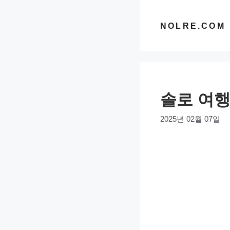
컨
텐
NOLRE.COM
츠
로
건
너
솔로 여행
뛰
기
2025년 02월 07일