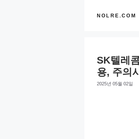
컨
텐
NOLRE.COM
츠
로
건
너
SK텔레콤
뛰
기
용, 주의
2025년 05월 02일