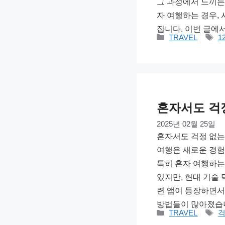
그 과정에서 느끼는
자 여행하는 경우,
집니다. 이번 글에
카
태
TRAVEL
1
테
그
고
리
혼자서도 걱정
2025년 02월 25일
혼자서도 걱정 없는
여행은 새로운 경험
특히 혼자 여행하는
있지만, 현대 기술 
련 앱이 등장하면서
방법들이 많아졌습니
카
태
TRAVEL
테
그