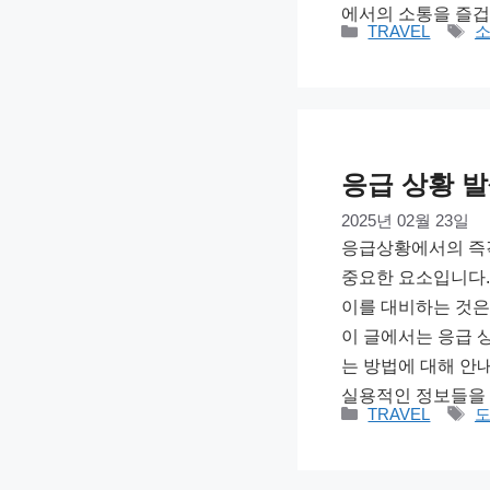
에서의 소통을 즐겁
카
태
TRAVEL
테
그
고
리
응급 상황 발
2025년 02월 23일
응급상황에서의 즉각
중요한 요소입니다.
이를 대비하는 것은
이 글에서는 응급 
는 방법에 대해 안
실용적인 정보들을 
카
태
TRAVEL
테
그
고
리