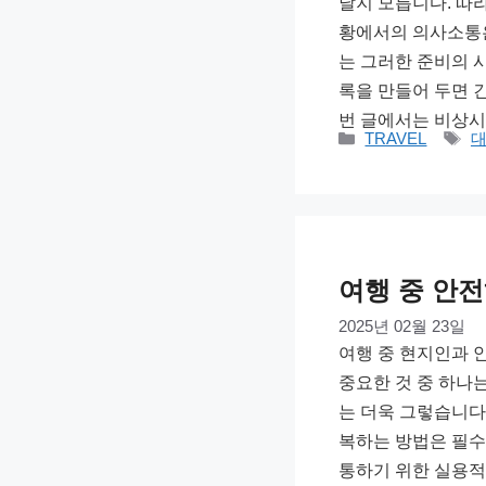
날지 모릅니다. 따
황에서의 의사소통은
는 그러한 준비의 시
록을 만들어 두면 
번 글에서는 비상시
카
태
TRAVEL
테
그
고
리
여행 중 안
2025년 02월 23일
여행 중 현지인과 
중요한 것 중 하나
는 더욱 그렇습니다
복하는 방법은 필수
통하기 위한 실용적