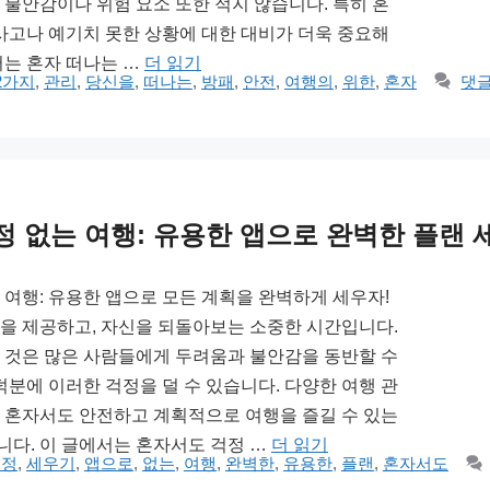
 불안감이나 위험 요소 또한 적지 않습니다. 특히 혼
 사고나 예기치 못한 상황에 대한 대비가 더욱 중요해
서는 혼자 떠나는 …
더 읽기
2가지
,
관리
,
당신을
,
떠나는
,
방패
,
안전
,
여행의
,
위한
,
혼자
댓글
 없는 여행: 유용한 앱으로 완벽한 플랜 
 여행: 유용한 앱으로 모든 계획을 완벽하게 세우자!
을 제공하고, 자신을 되돌아보는 소중한 시간입니다.
 것은 많은 사람들에게 두려움과 불안감을 동반할 수
덕분에 이러한 걱정을 덜 수 있습니다. 다양한 여행 관
 혼자서도 안전하고 계획적으로 여행을 즐길 수 있는
다. 이 글에서는 혼자서도 걱정 …
더 읽기
걱정
,
세우기
,
앱으로
,
없는
,
여행
,
완벽한
,
유용한
,
플랜
,
혼자서도