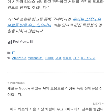
이 시간과 리소스 낭비라고 판단하고 서버를 완전히 오프라
인으로 전환할 것입니다.”
기사에 포함된 링크를 통해 구매하시면,
우리는 소액의 수
수료를 받을 수도 있습니다
. 이는 당사의 편집 독립성에 영
향을 미치지 않습니다.
Post Views:
38
카
IT
테
태
Amazon은
,
Mechanical
,
Turk의
,
고객
,
수용을
,
신규
,
중단합니다
고
그
리
새로운 Google 광고는 AI의 도움으로 작성된 독립 선언문을 상
상합니다.
미국 최초의 자율 지상 차량이 우크라이나에서 전투를 벌입니