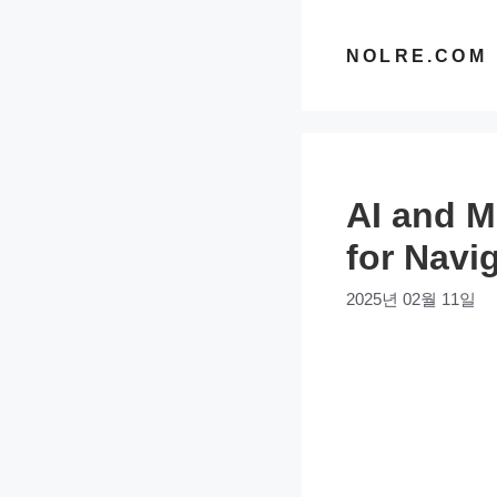
컨
텐
NOLRE.COM
츠
로
건
너
AI and M
뛰
기
for Navi
2025년 02월 11일