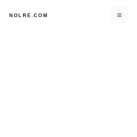
컨
텐
메
NOLRE.COM
츠
로
건
뉴
너
뛰
기