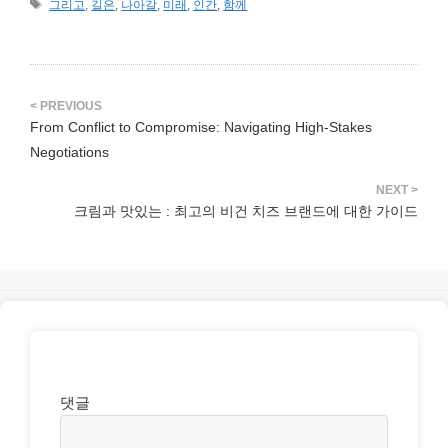
태
그리고
,
길은
,
나아갈
,
미래
,
인간
,
함께
고
그
리
From Conflict to Compromise: Navigating High-Stakes
Negotiations
크림과 맛있는 : 최고의 비건 치즈 브랜드에 대한 가이드
댓글