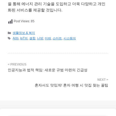
을 통해 에너지 관리 기술을 도입하고 더욱 다양하고 개인
화된 서비스를 제공할 것입니다.
Post Views:
85
카
생활정보 & 복지
테
태
AI와
,
IoT의
,
결합
,
난방
,
미래
,
스마트
,
시스템의
고
그
리
인공지능과 법적 책임: 새로운 규범 마련의 긴급성
혼자서도 맛있게! 혼자 여행 시 맛집 찾는 꿀팁