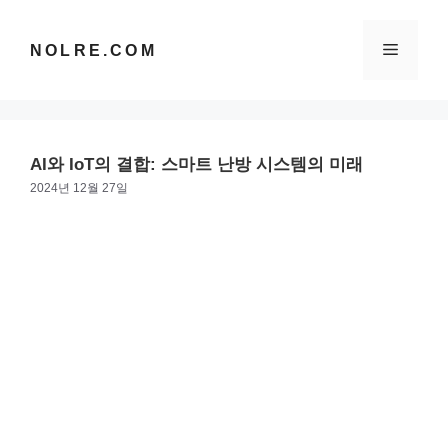
컨
텐
메
NOLRE.COM
츠
로
건
뉴
너
뛰
AI와 IoT의 결합: 스마트 난방 시스템의 미래
기
2024년 12월 27일