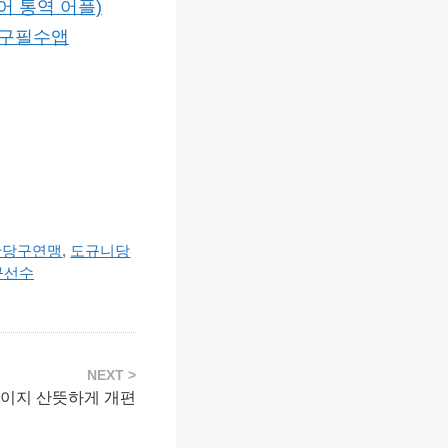
어 통역 어플)
당구필수앱
한당구연맹
,
도규니당
구선수
이지 산뜻하게 개편