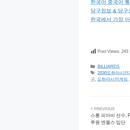
한국어 중국어 통
당구정보 & 당구
한국에서 가장 아름
Post Views:
243
카
BILLIARDS
테
태
2030도하아시
고
그
구
,
도하아시안게임
,
리
스롱 피아비 선수, 
루원 엔젤스 입단