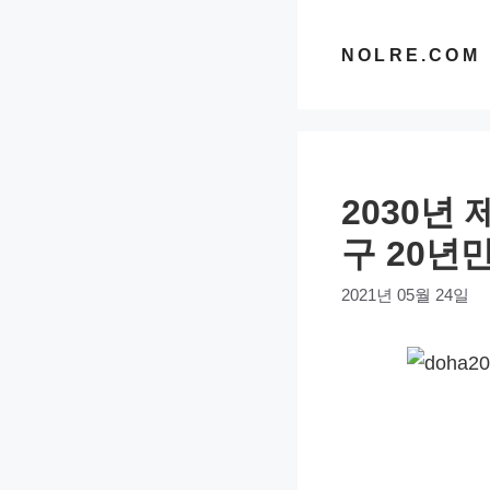
컨
텐
NOLRE.COM
츠
로
건
너
2030년 
뛰
기
구 20년
2021년 05월 24일