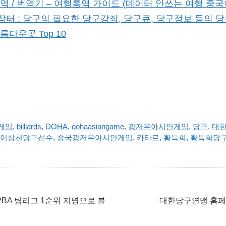
역 / 번역기 – 여행통역 가이드 (데이터 안쓰는 여행 중국
장터 : 당구의 필요한 당구강좌, 당구큐, 당구정보 등의 
다운곳 Top 10
안게임
,
billiards
,
DOHA
,
dohaasiangame
,
광저우아시안게임
,
당구
,
대
이상천당구선수
,
중국광저우아시안게임
,
카타르
,
황득희
,
황득희당
PBA 팀리그 1순위 지명으로 블
대한당구연맹 홈페