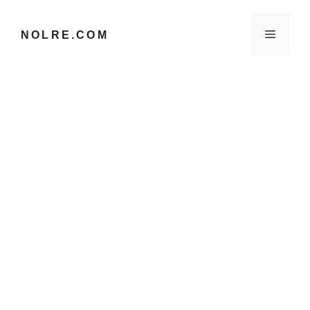
컨
텐
메
NOLRE.COM
츠
로
건
뉴
너
뛰
기