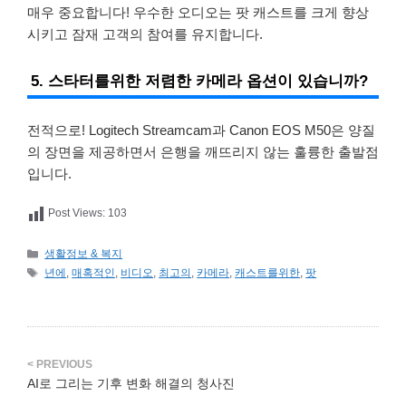
매우 중요합니다! 우수한 오디오는 팟 캐스트를 크게 향상
시키고 잠재 고객의 참여를 유지합니다.
5. 스타터를위한 저렴한 카메라 옵션이 있습니까?
전적으로! Logitech Streamcam과 Canon EOS M50은 양질
의 장면을 제공하면서 은행을 깨뜨리지 않는 훌륭한 출발점
입니다.
Post Views:
103
카
생활정보 & 복지
테
태
년에
,
매혹적인
,
비디오
,
최고의
,
카메라
,
캐스트를위한
,
팟
고
그
리
AI로 그리는 기후 변화 해결의 청사진