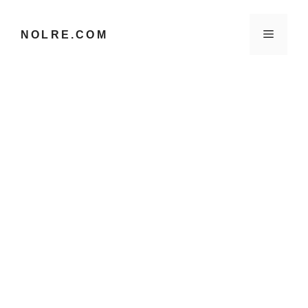
컨
텐
메
NOLRE.COM
츠
로
건
뉴
너
뛰
기