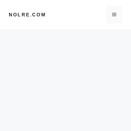
컨
텐
메
NOLRE.COM
츠
로
건
뉴
너
뛰
기