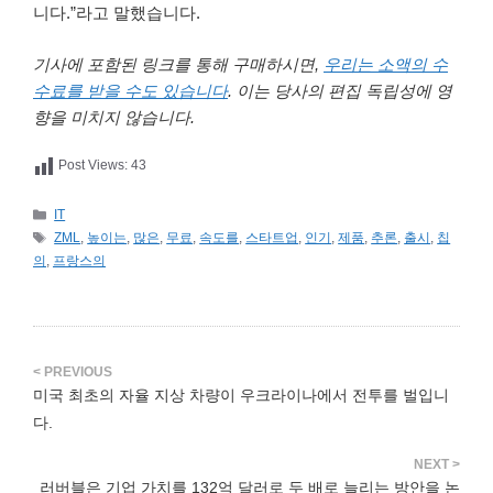
니다.”라고 말했습니다.
기사에 포함된 링크를 통해 구매하시면,
우리는 소액의 수
수료를 받을 수도 있습니다
. 이는 당사의 편집 독립성에 영
향을 미치지 않습니다.
Post Views:
43
카
IT
테
태
ZML
,
높이는
,
많은
,
무료
,
속도를
,
스타트업
,
인기
,
제품
,
추론
,
출시
,
칩
고
그
의
,
프랑스의
리
미국 최초의 자율 지상 차량이 우크라이나에서 전투를 벌입니
다.
러버블은 기업 가치를 132억 달러로 두 배로 늘리는 방안을 논