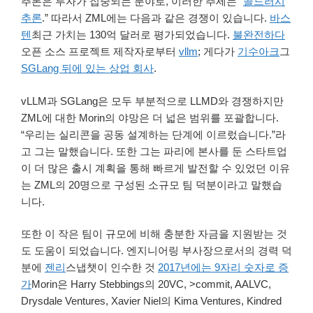
추론은 투자가 집중되는 분야로, 이러한 추세는 “
골드러시
추론
.” 따라서 ZML에는 다음과 같은 경쟁이 있습니다.
바스
텐
최근 가치는 130억 달러로 평가되었습니다.
불완전하다
오픈 소스 프로젝트 제작자로부터
vllm
; 게다가
기수아크
그
SGLang 뒤에 있는 상업 회사
.
vLLM과 SGLang은 모두 부분적으로 LLMD와 경쟁하지만
ZML에 대한 Morin의 야망은 더 넓은 범위를 포괄합니다.
“우리는 실리콘을 공동 설계하는 단계에 이르렀습니다.”라
고 그는 말했습니다. 또한 그는 파리에 본사를 둔 스타트업
이 더 많은 출시 계획을 통해 빠르게 발전할 수 있었던 이유
는 ZML의 20명으로 구성된 소규모 팀 덕분이라고 말했습
니다.
또한 이 작은 팀이 규모에 비해 충분한 자금을 지원받는 것
도 도움이 되었습니다. 엔지니어링 부사장으로서의 경력 덕
분에
젠리
스냅챗이 인수한 것
2017년에는 9자리 숫자로 증
가
Morin은 Harry Stebbings의 20VC, >commit, AALVC,
Drysdale Ventures, Xavier Niel의 Kima Ventures, Kindred