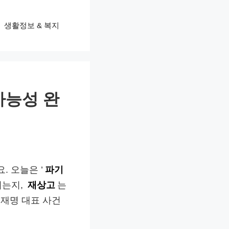
생활정보 & 복지
가능성 완
. 오늘은 ’
파기
되는지,
재상고
는
이재명 대표 사건