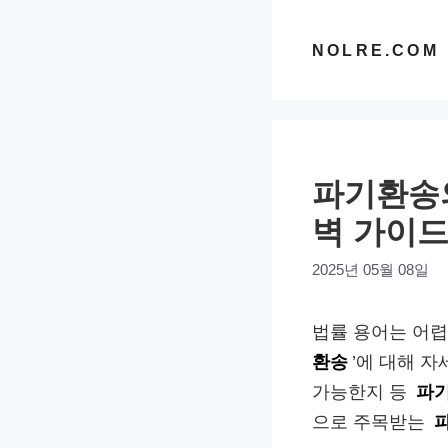
컨
텐
NOLRE.COM
츠
로
건
너
파기환송의
뛰
기
벽 가이
2025년 05월 08일
법률 용어는 어렵
환송
’에 대해 
가능한지 등
파
으로 주목받는