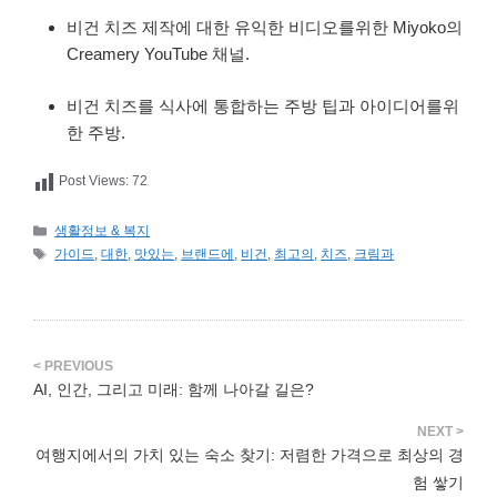
비건 치즈 제작에 대한 유익한 비디오를위한 Miyoko의
Creamery YouTube 채널.
비건 치즈를 식사에 통합하는 주방 팁과 아이디어를위
한 주방.
Post Views:
72
카
생활정보 & 복지
테
태
가이드
,
대한
,
맛있는
,
브랜드에
,
비건
,
최고의
,
치즈
,
크림과
고
그
리
AI, 인간, 그리고 미래: 함께 나아갈 길은?
여행지에서의 가치 있는 숙소 찾기: 저렴한 가격으로 최상의 경
험 쌓기