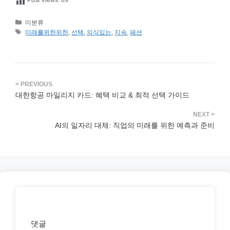
카
미분류
테
태
미래를위한위한
,
선택
,
의식있는
,
지속
,
패션
고
그
리
대한항공 마일리지 카드: 혜택 비교 & 최적 선택 가이드
AI의 일자리 대체: 직업의 미래를 위한 예측과 준비
댓글