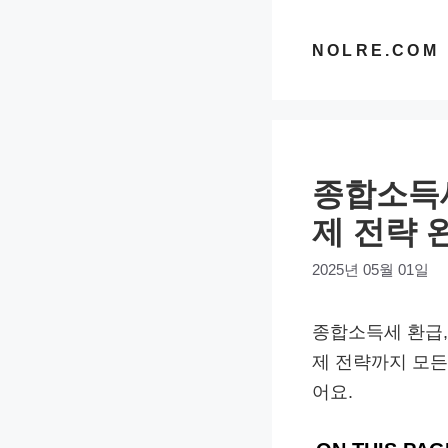
컨
텐
NOLRE.COM
츠
로
건
너
종합소득세 
뛰
기
제 전략 
2025년 05월 01일
종합소득세 환급,
제 전략까지 모든
어요.