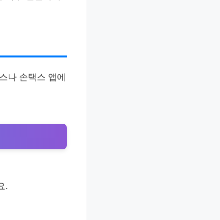
택스나 손택스 앱에
요.