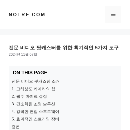
컨
텐
메
NOLRE.COM
츠
로
건
뉴
너
뛰
전문 비디오 팟캐스터를 위한 획기적인 5가지 도구
기
2024년 11월 07일
ON THIS PAGE
전문 비디오 팟캐스팅 소개
1. 고해상도 카메라의 힘
2. 필수 마이크 설정
3. 간소화된 조명 솔루션
4. 강력한 편집 소프트웨어
5. 효과적인 스트리밍 장비
결론