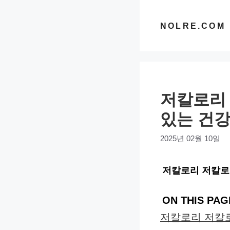
컨
텐
NOLRE.COM
츠
로
건
너
저칼로리 
뛰
기
있는 건강
2025년 02월 10일
저칼로리 저칼로
ON THIS PAG
저칼로리 저칼