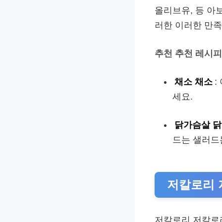
올리브유, 등 아
러한 이러한 만족
추천 추천 레시피
채소 채소
:
세요.
닭가슴살 
드는 샐러드
저칼로리 
저칼로리 저칼로리