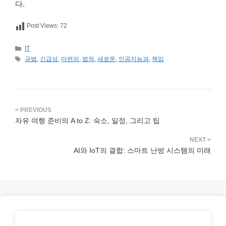
다.
Post Views:
72
카
IT
테
태
규범
,
긴급성
,
마련의
,
법적
,
새로운
,
인공지능과
,
책임
고
그
리
자유 여행 준비의 A to Z: 숙소, 일정, 그리고 팁
AI와 IoT의 결합: 스마트 난방 시스템의 미래