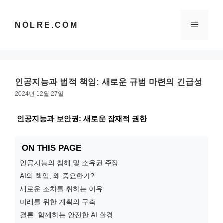
컨
텐
메
NOLRE.COM
츠
로
건
뉴
너
뛰
인공지능과 법적 책임: 새로운 규범 마련의 긴급성
기
2024년 12월 27일
인공지능과 보안권: 새로운 잠재적 권한
ON THIS PAGE
인공지능의 침해 및 소유권 주장
AI의 책임, 왜 중요한가?
새로운 조치를 취하는 이유
미래를 위한 계획의 구축
결론: 함께하는 안전한 AI 환경