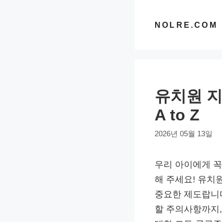
컨
텐
NOLRE.COM
츠
로
건
너
유치원 지
뛰
기
A to Z
2026년 05월 13일
우리 아이에게 꼭
해 주세요! 유치
중요한 제도랍니다
할 주의사항까지,