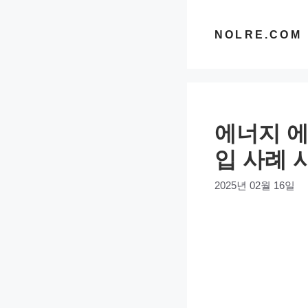
컨
텐
NOLRE.COM
츠
로
건
너
에너지 에
뛰
기
입 사례 
2025년 02월 16일