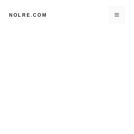
컨
텐
메
NOLRE.COM
츠
로
건
뉴
너
뛰
기