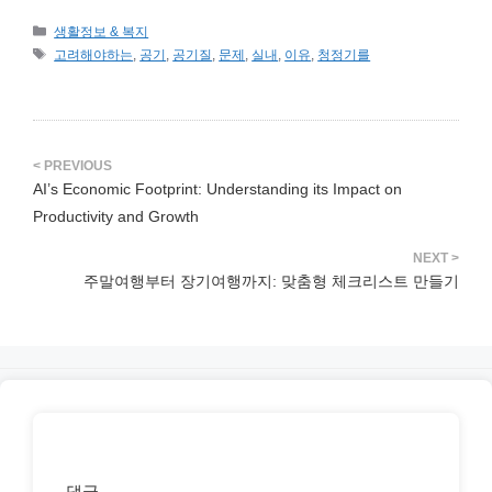
카
생활정보 & 복지
테
태
고려해야하는
,
공기
,
공기질
,
문제
,
실내
,
이유
,
청정기를
고
그
리
AI’s Economic Footprint: Understanding its Impact on
Productivity and Growth
주말여행부터 장기여행까지: 맞춤형 체크리스트 만들기
댓글