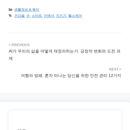
카
생활정보 & 복지
테
태
건강을
,
손
,
스마트
,
안에서
,
지키기
,
헬스케어
고
그
리
AI가 우리의 삶을 어떻게 재정의하는가: 긍정적 변화와 도전 과
제
여행의 방패: 혼자 떠나는 당신을 위한 안전 관리 12가지