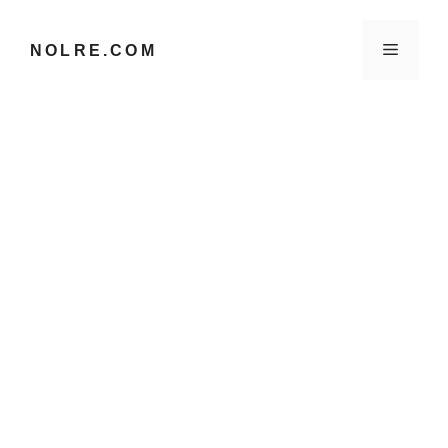
컨
텐
메
NOLRE.COM
츠
로
건
뉴
너
뛰
기