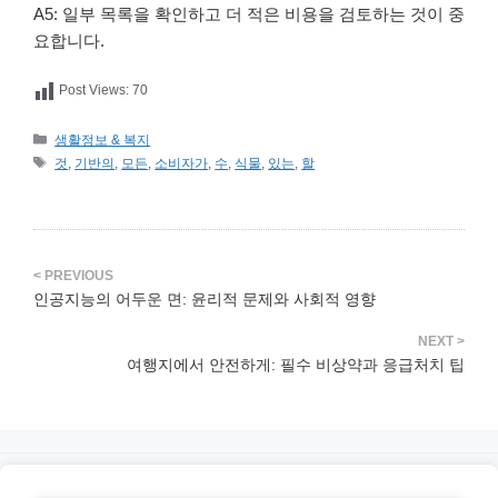
A5: 일부 목록을 확인하고 더 적은 비용을 검토하는 것이 중
요합니다.
Post Views:
70
카
생활정보 & 복지
테
태
것
,
기반의
,
모든
,
소비자가
,
수
,
식물
,
있는
,
할
고
그
리
인공지능의 어두운 면: 윤리적 문제와 사회적 영향
여행지에서 안전하게: 필수 비상약과 응급처치 팁