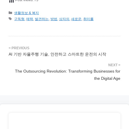
카
생활정보 & 복지
테
태
구독형
,
매력
,
발견하는
,
방법
,
상자의
,
새로운
,
취미를
고
그
리
AI 기반 자율주행 기술, 안전하고 스마트한 운전의 시작
The Outsourcing Revolution: Transforming Businesses for
the Digital Age