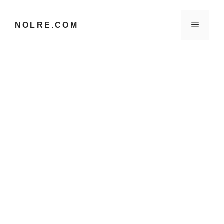
컨
텐
메
NOLRE.COM
츠
로
건
뉴
너
뛰
기