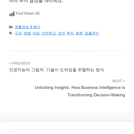
하여 투자 결정을 내리세요.
Post Views:
85
카
생활정보 & 복지
테
태
구성
,
방법
,
비트
,
안전하고
,
코인
,
투자
,
화분
,
효율적인
고
그
리
인공지능의 그림자: 기술이 도덕성을 위협하는 방식
Unlocking Insights: How Business Intelligence is
Transforming Decision-Making