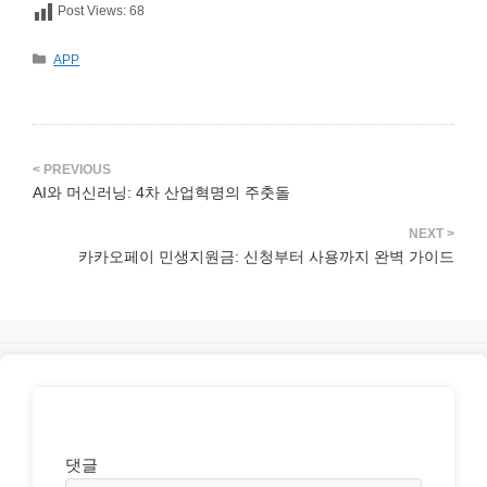
Post Views:
68
카
APP
테
고
리
AI와 머신러닝: 4차 산업혁명의 주춧돌
카카오페이 민생지원금: 신청부터 사용까지 완벽 가이드
댓글