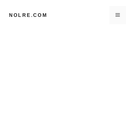
컨
텐
메
NOLRE.COM
츠
로
건
뉴
너
뛰
기