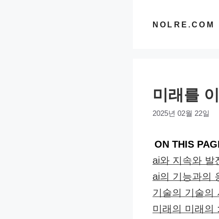
컨
텐
NOLRE.COM
츠
로
건
너
미래를 이
뛰
기
2025년 02월 22일
ON THIS PAG
ai와 지속와 
ai의 기능과의
기술의 기술의
미래의 미래의 :