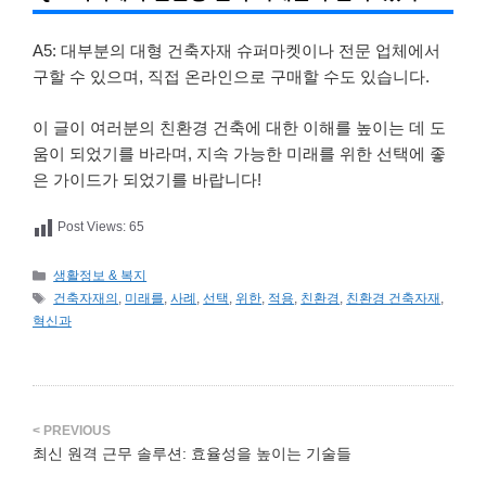
A5: 대부분의 대형 건축자재 슈퍼마켓이나 전문 업체에서
구할 수 있으며, 직접 온라인으로 구매할 수도 있습니다.
이 글이 여러분의 친환경 건축에 대한 이해를 높이는 데 도
움이 되었기를 바라며, 지속 가능한 미래를 위한 선택에 좋
은 가이드가 되었기를 바랍니다!
Post Views:
65
카
생활정보 & 복지
테
태
건축자재의
,
미래를
,
사례
,
선택
,
위한
,
적용
,
친환경
,
친환경 건축자재
,
고
그
혁신과
리
최신 원격 근무 솔루션: 효율성을 높이는 기술들