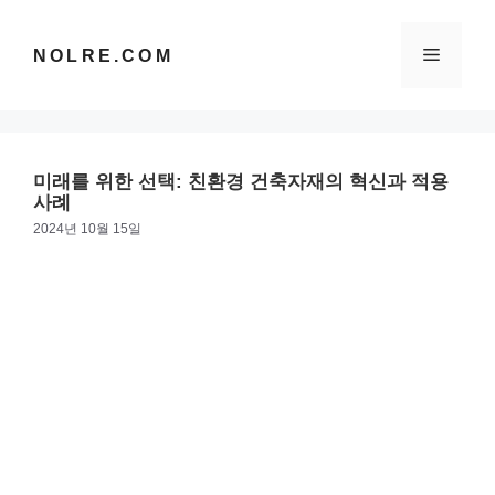
컨
텐
메
NOLRE.COM
츠
로
건
뉴
너
뛰
미래를 위한 선택: 친환경 건축자재의 혁신과 적용
기
사례
2024년 10월 15일