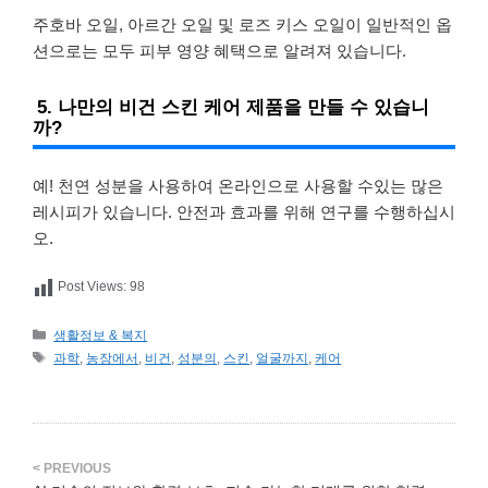
주호바 오일, 아르간 오일 및 로즈 키스 오일이 일반적인 옵
션으로는 모두 피부 영양 혜택으로 알려져 있습니다.
5. 나만의 비건 스킨 케어 제품을 만들 수 있습니
까?
예! 천연 성분을 사용하여 온라인으로 사용할 수있는 많은
레시피가 있습니다. 안전과 효과를 위해 연구를 수행하십시
오.
Post Views:
98
카
생활정보 & 복지
테
태
과학
,
농장에서
,
비건
,
성분의
,
스킨
,
얼굴까지
,
케어
고
그
리