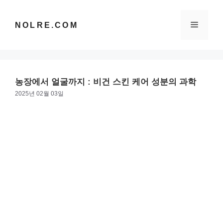
컨
텐
메
NOLRE.COM
츠
로
건
뉴
너
뛰
농장에서 얼굴까지 : 비건 스킨 케어 성분의 과학
기
2025년 02월 03일