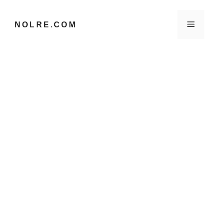
컨
텐
메
NOLRE.COM
츠
로
건
뉴
너
뛰
기