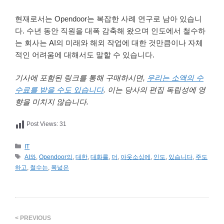
현재로서는 Opendoor는 복잡한 사례 연구로 남아 있습니
다. 수년 동안 직원을 대폭 감축해 왔으며 인도에서 철수하
는 회사는 AI의 미래와 해외 작업에 대한 것만큼이나 자체
적인 어려움에 대해서도 말할 수 있습니다.
기사에 포함된 링크를 통해 구매하시면,
우리는 소액의 수
수료를 받을 수도 있습니다
. 이는 당사의 편집 독립성에 영
향을 미치지 않습니다.
Post Views:
31
카
IT
테
태
AI와
,
Opendoor의
,
대한
,
대화를
,
더
,
아웃소싱에
,
인도
,
있습니다
,
주도
고
그
하고
,
철수는
,
폭넓은
리