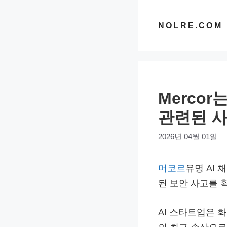
컨
텐
NOLRE.COM
츠
로
건
너
Mercor
뛰
기
관련된 사
2026년 04월 01일
머코르
유명 AI 
된 보안 사고를 
AI 스타트업은 화요