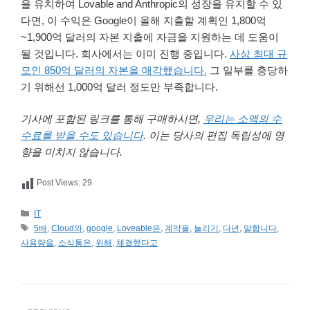
을 유치하여 Lovable and Anthropic의 성장을 유지할 수 있
다면, 이 수익은 Google이 올해 지출할 계획인 1,800억
~1,900억 달러의 자본 지출에 자금을 지원하는 데 도움이
될 것입니다. 회사에서는 이미 진행 중입니다.
사상 최대 규
모인 850억 달러의 자본을 매각했습니다.
그 일부를 충당하
기 위해선 1,000억 달러 정도만 부족합니다.
기사에 포함된 링크를 통해 구매하시면,
우리는 소액의 수
수료를 받을 수도 있습니다
. 이는 당사의 편집 독립성에 영
향을 미치지 않습니다.
Post Views:
29
카
IT
테
태
5배
,
Cloud와
,
google
,
Loveable은
,
계약을
,
늘리기
,
다년
,
말합니다
,
고
그
사용량을
,
소식통은
,
위해
,
체결했다고
리