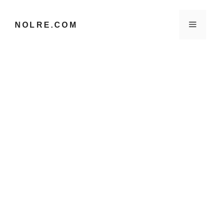
컨
텐
메
NOLRE.COM
츠
로
건
뉴
너
뛰
기