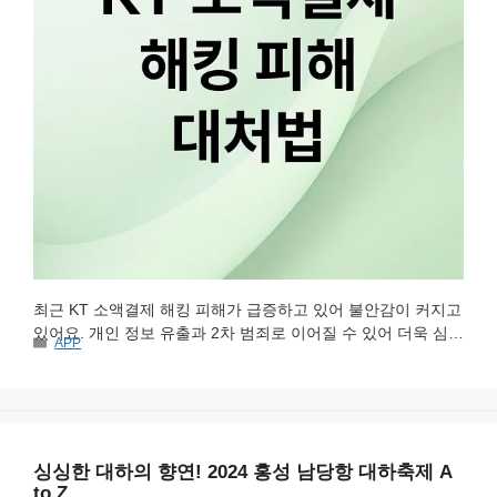
최근 KT 소액결제 해킹 피해가 급증하고 있어 불안감이 커지고
있어요. 개인 정보 유출과 2차 범죄로 이어질 수 있어 더욱 심각
카
APP
한데요. KT 소액결제 해킹의 모든 것, 차단 및 해지 방법, 피해
테
발생 시 대응 절차와 보상 방안까지 꼼꼼하게 알려드릴게요.
고
리
KT 해킹 피해, 얼마나 심각할까? KT 소액결제 해킹 피해가 심
각한 사회 문제로 떠오르고 있어요. 단순한 소액 결제 …
더 읽
기
싱싱한 대하의 향연! 2024 홍성 남당항 대하축제 A
to Z