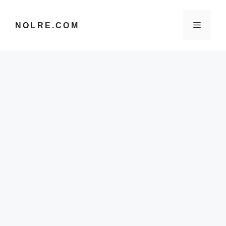
컨
텐
메
NOLRE.COM
츠
로
건
뉴
너
뛰
기