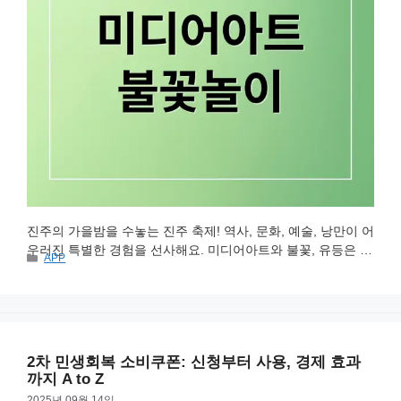
진주의 가을밤을 수놓는 진주 축제! 역사, 문화, 예술, 낭만이 어
우러진 특별한 경험을 선사해요. 미디어아트와 불꽃, 유등은 잊
카
APP
지 못할 감동을 선사하죠. 먹거리와 체험까지 더해진 축제, 함
테
께 떠나볼까요? 다채로운 문화 향연 진주 축제의 시작, 개요와
고
리
소개를 알아볼까요? 진주남강유등축제는 임진왜란 진주성 전
투에서 유래된 깊은 역사를 지녔어요. 유등을 띄워 안부를 전하
던 마음이 아름다운 축제로 이어졌답니다. 문화체육관광부 지
2차 민생회복 소비쿠폰: 신청부터 사용, 경제 효과
정 대한민국 대표 …
더 읽기
까지 A to Z
2025년 09월 14일