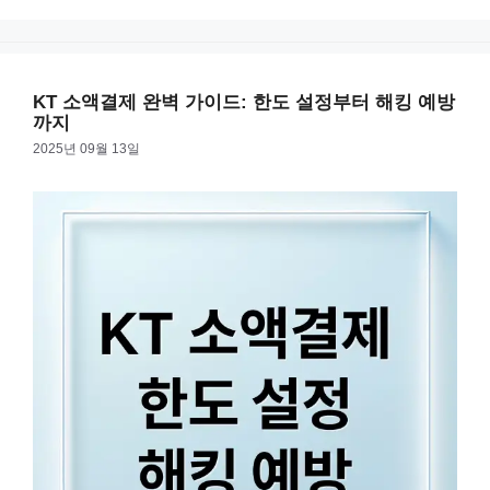
유래된 축제의 모든 것을 알려드릴게요. 축제 개요 및 역사 진
고
리
주남강유등축제는 매년 가을 경상남도 진주시에서 열립니다.
2024년에는 10월 5일부터 20일까지 진주성 및 남강 일원에서
개최되었어요. 이제는 대한민국 대표 축제로 자리매김했답니
KT 소액결제 완벽 가이드: 한도 설정부터 해킹 예방
다. 임진왜란의 역사 축제의 역사는 임진왜란 …
더 읽기
까지
2025년 09월 13일