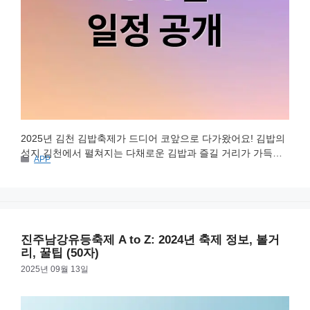
2025년 김천 김밥축제가 드디어 코앞으로 다가왔어요! 김밥의
성지 김천에서 펼쳐지는 다채로운 김밥과 즐길 거리가 가득한
카
APP
축제인데요. 2025년 축제는 더욱 풍성하고 알찬 내용으로 여러
테
분을 맞이할 예정이니, 김밥을 사랑하는 분이라면 놓칠 수 없겠
고
리
죠? 지금부터 2025 김천 김밥축제의 모든 것을 꼼꼼하게 알려
드릴게요! 축제 개요 및 일정 2025 김천 김밥축제는 10월 25일,
26일 주말 이틀간 김천시 직지문화공원과 사명대사공원 일원
진주남강유등축제 A to Z: 2024년 축제 정보, 볼거
에서 …
더 읽기
리, 꿀팁 (50자)
2025년 09월 13일