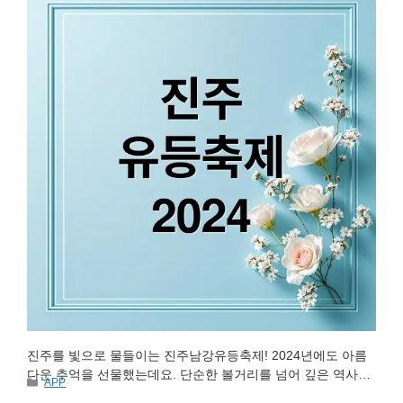
진주를 빛으로 물들이는 진주남강유등축제! 2024년에도 아름
다운 추억을 선물했는데요. 단순한 볼거리를 넘어 깊은 역사와
카
APP
문화를 담고 있어 특별합니다. 임진왜란 당시 진주성 전투에서
테