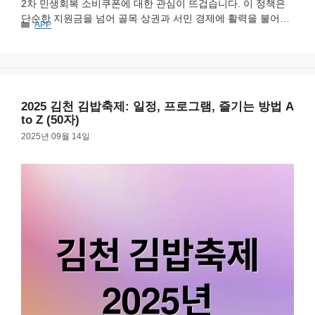
2차 민생회복 소비쿠폰에 대한 관심이 뜨겁습니다. 이 정책은
단순한 지원금을 넘어 골목 상권과 서민 경제에 활력을 불어넣
카
APP
기 위해 기획되었어요. 1차 지급에 이어 2차 소비쿠폰은 고물가
테
시대 국민 지원과 지역 경제 활성화가 목표랍니다. 2차 민생회
고
리
복 소비쿠폰에 대한 모든 것을 자세히 알아볼까요? 소비쿠폰
개요 및 목적 2차 민생회복 소비쿠폰은 코로나19와 고물가로
지친 국민들의 경제적 어려움을 덜어주고, 침체된 …
더 읽기
2025 김천 김밥축제: 일정, 프로그램, 즐기는 방법 A
to Z (50자)
2025년 09월 14일