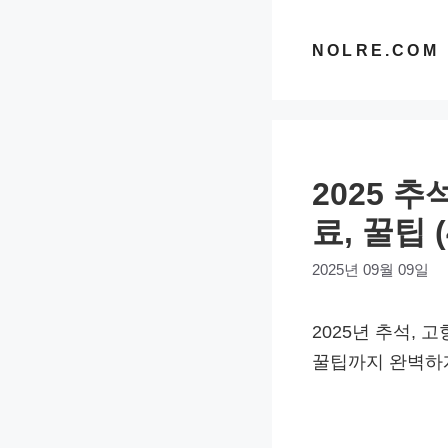
컨
텐
NOLRE.COM
츠
로
건
너
2025 추
뛰
기
료, 꿀팁 (
2025년 09월 09일
2025년 추석, 
꿀팁까지 완벽하