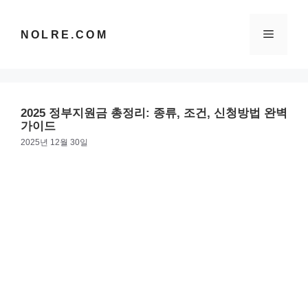
컨
텐
메
NOLRE.COM
츠
로
건
뉴
너
뛰
2025 정부지원금 총정리: 종류, 조건, 신청방법 완벽
기
가이드
2025년 12월 30일