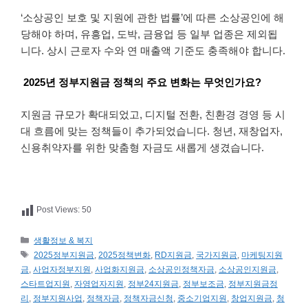
‘소상공인 보호 및 지원에 관한 법률’에 따른 소상공인에 해
당해야 하며, 유흥업, 도박, 금융업 등 일부 업종은 제외됩
니다. 상시 근로자 수와 연 매출액 기준도 충족해야 합니다.
2025년 정부지원금 정책의 주요 변화는 무엇인가요?
지원금 규모가 확대되었고, 디지털 전환, 친환경 경영 등 시
대 흐름에 맞는 정책들이 추가되었습니다. 청년, 재창업자,
신용취약자를 위한 맞춤형 자금도 새롭게 생겼습니다.
Post Views:
50
카
생활정보 & 복지
테
태
2025정부지원금
,
2025정책변화
,
RD지원금
,
국가지원금
,
마케팅지원
고
그
금
,
사업자정부지원
,
사업화지원금
,
소상공인정책자금
,
소상공인지원금
,
리
스타트업지원
,
자영업자지원
,
정부24지원금
,
정부보조금
,
정부지원금정
리
,
정부지원사업
,
정책자금
,
정책자금신청
,
중소기업지원
,
창업지원금
,
청