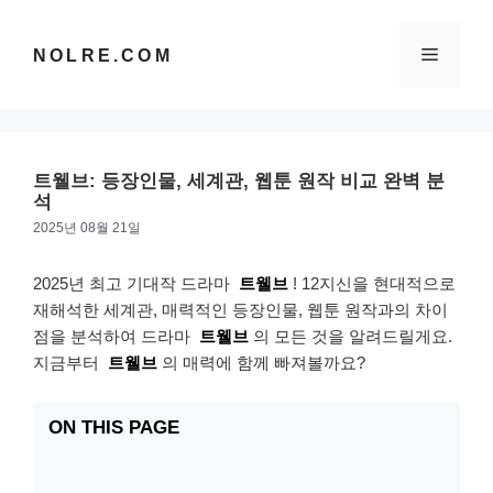
컨
텐
메
NOLRE.COM
츠
로
건
뉴
너
뛰
트웰브: 등장인물, 세계관, 웹툰 원작 비교 완벽 분
기
석
2025년 08월 21일
2025년 최고 기대작 드라마
트웰브
! 12지신을 현대적으로
재해석한 세계관, 매력적인 등장인물, 웹툰 원작과의 차이
점을 분석하여 드라마
트웰브
의 모든 것을 알려드릴게요.
지금부터
트웰브
의 매력에 함께 빠져볼까요?
ON THIS PAGE