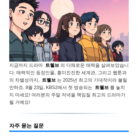
지금까지 드라마
트웰브
의 다채로운 매력을 살펴보았습니
다. 매력적인 등장인물, 흥미진진한 세계관, 그리고 웹툰과
의 차별성까지,
트웰브
는 2025년 최고의 기대작이라 불릴
만하죠. 8월 23일, KBS2에서 첫 방송되는
트웰브
를 놓치
지 마세요! 여러분의 주말 저녁을 책임질 최고의 드라마가
될 거예요!
자주 묻는 질문