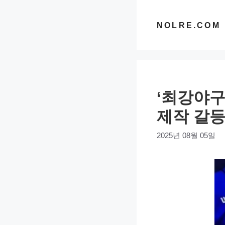
컨
텐
NOLRE.COM
츠
로
건
너
‘최강야구
뛰
기
제작 갈등
2025년 08월 05일