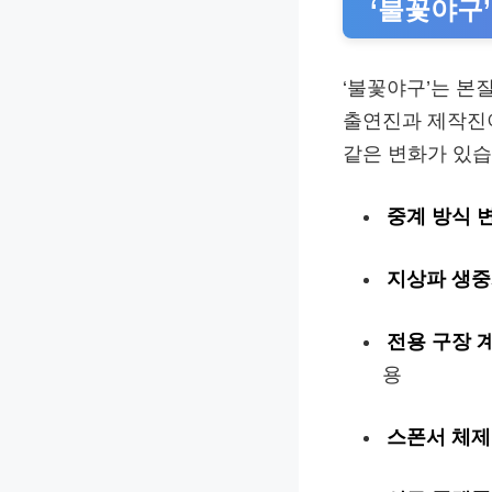
‘불꽃야구
‘불꽃야구’는 본
출연진과 제작진이
같은 변화가 있습
중계 방식 
지상파 생중
전용 구장 
용
스폰서 체제