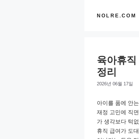
컨
텐
NOLRE.COM
츠
로
건
너
육아휴직 
뛰
기
정리
2026년 06월 17일
아이를 품에 안는
재정 고민에 직면
가 생각보다 턱없
휴직 급여가 도대