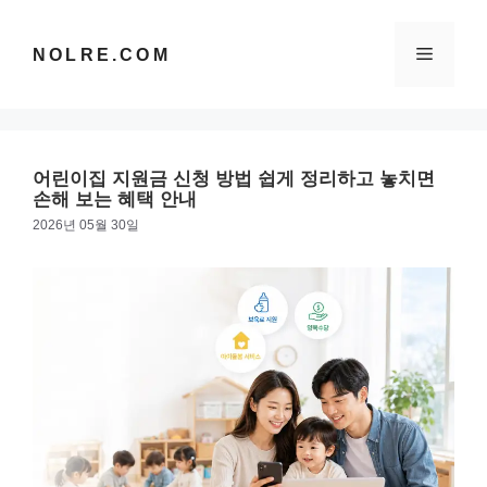
컨
텐
메
NOLRE.COM
츠
로
건
뉴
너
뛰
어린이집 지원금 신청 방법 쉽게 정리하고 놓치면
기
손해 보는 혜택 안내
2026년 05월 30일