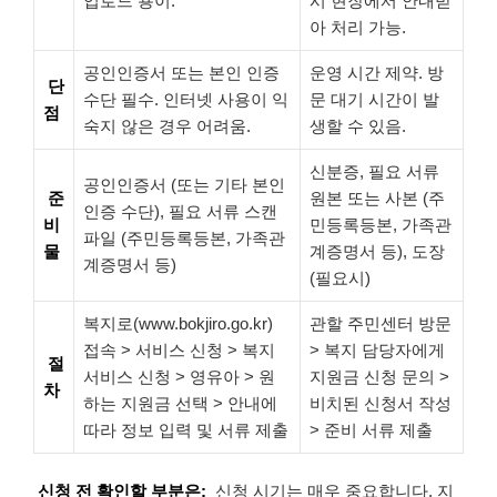
업로드 용이.
시 현장에서 안내받
아 처리 가능.
공인인증서 또는 본인 인증
운영 시간 제약. 방
단
수단 필수. 인터넷 사용이 익
문 대기 시간이 발
점
숙지 않은 경우 어려움.
생할 수 있음.
신분증, 필요 서류
공인인증서 (또는 기타 본인
준
원본 또는 사본 (주
인증 수단), 필요 서류 스캔
비
민등록등본, 가족관
파일 (주민등록등본, 가족관
물
계증명서 등), 도장
계증명서 등)
(필요시)
복지로(www.bokjiro.go.kr)
관할 주민센터 방문
접속 > 서비스 신청 > 복지
> 복지 담당자에게
절
서비스 신청 > 영유아 > 원
지원금 신청 문의 >
차
하는 지원금 선택 > 안내에
비치된 신청서 작성
따라 정보 입력 및 서류 제출
> 준비 서류 제출
신청 전 확인할 부분은:
신청 시기는 매우 중요합니다. 지