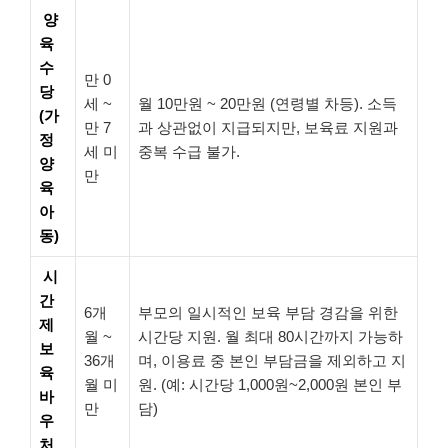
양
육
수
만 0
당
세 ~
월 10만원 ~ 20만원 (연령별 차등). 소득
(가
만 7
과 상관없이 지급되지만, 보육료 지원과
정
세 미
중복 수급 불가.
양
만
육
아
동)
시
간
6개
부모의 일시적인 보육 부담 경감을 위한
제
월 ~
시간당 지원. 월 최대 80시간까지 가능하
보
36개
며, 이용료 중 본인 부담금을 제외하고 지
육
월 미
원. (예: 시간당 1,000원~2,000원 본인 부
바
만
담)
우
처