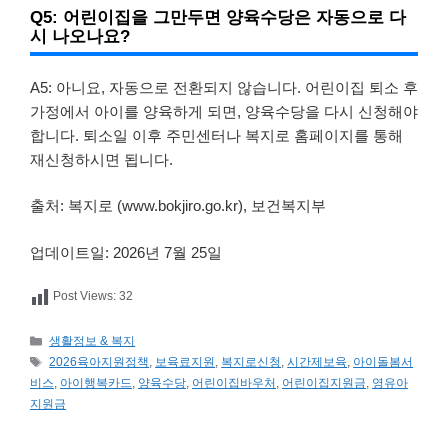
Q5: 어린이집을 그만두면 양육수당은 자동으로 다
시 나오나요?
A5: 아니요, 자동으로 전환되지 않습니다. 어린이집 퇴소 후
가정에서 아이를 양육하게 되면, 양육수당을 다시 신청해야
합니다. 퇴소일 이후 주민센터나 복지로 홈페이지를 통해
재신청하시면 됩니다.
출처: 복지로 (www.bokjiro.go.kr), 보건복지부
업데이트일: 2026년 7월 25일
Post Views:
32
카
생활정보 & 복지
테
태
2026육아지원정책
,
보육료지원
,
복지로신청
,
시간제보육
,
아이돌봄서
고
그
비스
,
아이행복카드
,
양육수당
,
어린이집바우처
,
어린이집지원금
,
영유아
리
지원금