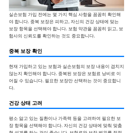
실손보험 가입 전에는 몇 가지 핵심 사항을 꼼꼼히 확인해
야 합니다. 중복 보장은 피하고, 자신의 건강 상태에 맞는
보장 항목을 선택해야 합니다. 보험 약관을 꼼꼼히 읽고, 보
험사의 신뢰도를 확인하는 것도 중요합니다.
중복 보장 확인
현재 가입하고 있는 보험과 실손보험의 보장 내용이 겹치지
않는지 확인해야 합니다. 중복된 보장은 보험료 낭비로 이
어질 수 있습니다. 필요한 보장만 선택하는 것이 중요합니
다.
건강 상태 고려
평소 앓고 있는 질환이나 가족력 등을 고려하여 필요한 보
장 항목을 선택해야 합니다. 자신의 건강 상태에 맞춰 맞춤
형 설계를 하는 것이 좋습니다. 보험료와 보장 범위를 적절