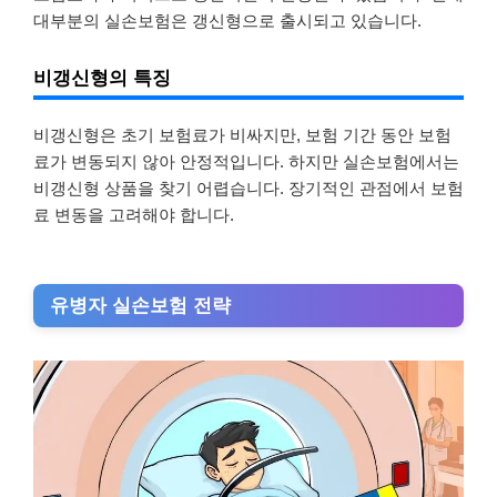
대부분의 실손보험은 갱신형으로 출시되고 있습니다.
비갱신형의 특징
비갱신형은 초기 보험료가 비싸지만, 보험 기간 동안 보험
료가 변동되지 않아 안정적입니다. 하지만 실손보험에서는
비갱신형 상품을 찾기 어렵습니다. 장기적인 관점에서 보험
료 변동을 고려해야 합니다.
유병자 실손보험 전략