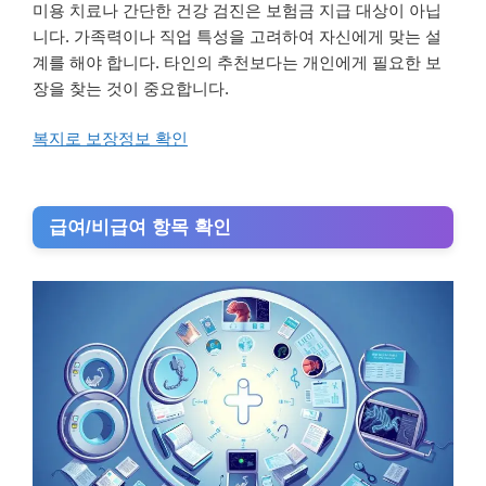
미용 치료나 간단한 건강 검진은 보험금 지급 대상이 아닙
니다. 가족력이나 직업 특성을 고려하여 자신에게 맞는 설
계를 해야 합니다. 타인의 추천보다는 개인에게 필요한 보
장을 찾는 것이 중요합니다.
복지로 보장정보 확인
급여/비급여 항목 확인