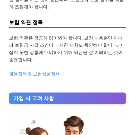
히 조절해야 합니다.
보험 약관 정독
보험 약관은 꼼꼼히 읽어봐야 합니다. 보장 내용뿐만 아니
라 보험금 지급 조건이나 제한 사항도 확인해야 합니다. 예
상치 못한 상황에 대비하기 위해 약관을 잘 이해하는 것이
중요합니다.
금융감독원 보험상품검색
가입 시 고려 사항