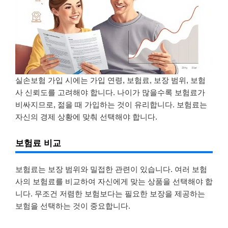
실손보험 가입 시에는 가입 연령, 보험료, 보장 범위, 보험
사 신뢰도를 고려해야 합니다. 나이가 많을수록 보험료가
비싸지므로, 젊을 때 가입하는 것이 유리합니다. 보험료는
자신의 경제 상황에 맞춰 선택해야 합니다.
보험료 비교
보험료는 보장 범위와 밀접한 관련이 있습니다. 여러 보험
사의 보험료를 비교하여 자신에게 맞는 상품을 선택해야 합
니다. 무조건 저렴한 보험보다는 필요한 보장을 제공하는
보험을 선택하는 것이 중요합니다.