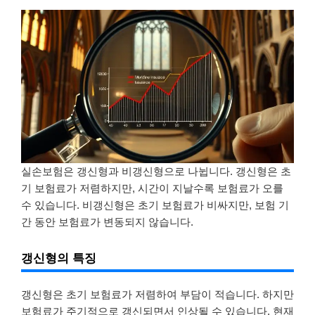
실손보험은 갱신형과 비갱신형으로 나뉩니다. 갱신형은 초
기 보험료가 저렴하지만, 시간이 지날수록 보험료가 오를
수 있습니다. 비갱신형은 초기 보험료가 비싸지만, 보험 기
간 동안 보험료가 변동되지 않습니다.
갱신형의 특징
갱신형은 초기 보험료가 저렴하여 부담이 적습니다. 하지만
보험료가 주기적으로 갱신되면서 인상될 수 있습니다. 현재