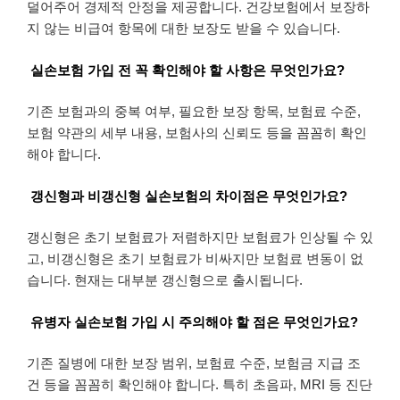
덜어주어 경제적 안정을 제공합니다. 건강보험에서 보장하
지 않는 비급여 항목에 대한 보장도 받을 수 있습니다.
실손보험 가입 전 꼭 확인해야 할 사항은 무엇인가요?
기존 보험과의 중복 여부, 필요한 보장 항목, 보험료 수준,
보험 약관의 세부 내용, 보험사의 신뢰도 등을 꼼꼼히 확인
해야 합니다.
갱신형과 비갱신형 실손보험의 차이점은 무엇인가요?
갱신형은 초기 보험료가 저렴하지만 보험료가 인상될 수 있
고, 비갱신형은 초기 보험료가 비싸지만 보험료 변동이 없
습니다. 현재는 대부분 갱신형으로 출시됩니다.
유병자 실손보험 가입 시 주의해야 할 점은 무엇인가요?
기존 질병에 대한 보장 범위, 보험료 수준, 보험금 지급 조
건 등을 꼼꼼히 확인해야 합니다. 특히 초음파, MRI 등 진단