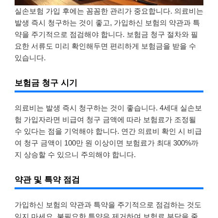
실손보험 가입 후에는 꼼꼼한 관리가 중요합니다. 의료비는
발생 즉시 청구하는 것이 좋고, 가입하신 보험의 약관과 특
약을 주기적으로 점검해야 합니다. 보험금 청구 절차와 필
요한 서류도 미리 확인해두면 편리하게 보험금을 받을 수
있습니다.
보험금 청구 시기
의료비는 발생 즉시 청구하는 것이 좋습니다. 4세대 실손보
험 가입자라면 비급여 청구 금액에 따라 보험료가 조정될
수 있다는 점을 기억해야 합니다. 연간 의료비 확인 시 비급
여 청구 금액이 100만 원 이상이면 보험료가 최대 300%까
지 상승할 수 있으니 주의해야 합니다.
약관 및 특약 점검
가입하신 보험의 약관과 특약을 주기적으로 점검하는 것도
잊지 마세요. 불필요한 특약은 제거하여 보험료 부담을 줄