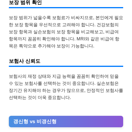
보장 범위 확인
보장 범위가 넓을수록 보험료가 비싸지므로, 본인에게 필요
한 보장 항목을 우선적으로 고려해야 합니다. 건강보험의
보장 항목과 실손보험의 보장 항목을 비교해보고, 비급여
항목까지 꼼꼼히 확인해야 합니다. MRI와 같은 비급여 항
목은 특약으로 추가해야 보장이 가능합니다.
보험사 신뢰도
보험사의 재정 상태와 지급 능력을 꼼꼼히 확인하여 믿을
수 있는 보험사를 선택하는 것이 중요합니다. 실손보험은
장기간 유지해야 하는 경우가 많으므로, 안정적인 보험사를
선택하는 것이 더욱 중요합니다.
갱신형 vs 비갱신형