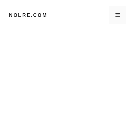
컨
텐
메
NOLRE.COM
츠
로
건
뉴
너
뛰
기