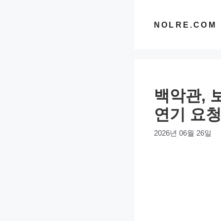
컨
텐
NOLRE.COM
츠
로
건
너
백악관, 
뛰
기
연기 요
2026년 06월 26일