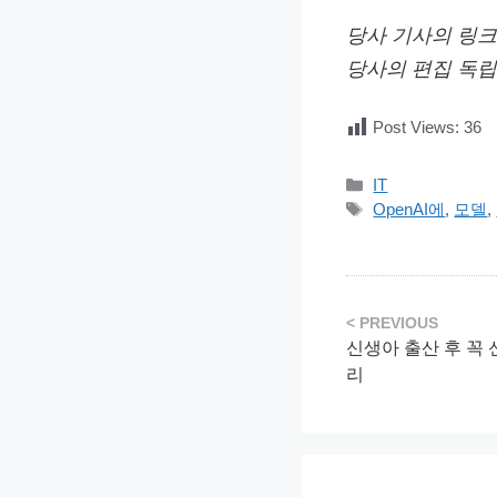
당사 기사의 링크
당사의 편집 독립
Post Views:
36
카
IT
테
태
OpenAI에
,
모델
,
고
그
리
신생아 출산 후 꼭 
리